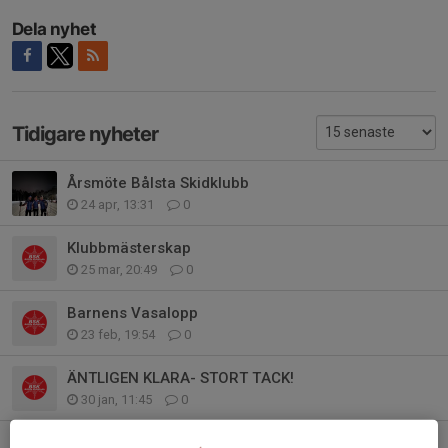
Dela nyhet
Tidigare nyheter
Årsmöte Bålsta Skidklubb
24 apr, 13:31
0
Klubbmästerskap
25 mar, 20:49
0
Barnens Vasalopp
23 feb, 19:54
0
ÄNTLIGEN KLARA- STORT TACK!
30 jan, 11:45
0
Fettisdagstafetten