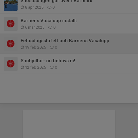
Snösäsongen går över i Barmark
8 apr 2025
0
Barnens Vasalopp inställt
6 mar 2025
0
Fettisdagsstafett och Barnens Vasalopp
19 feb 2025
0
Snöhjöltar- nu behövs ni!
12 feb 2025
0