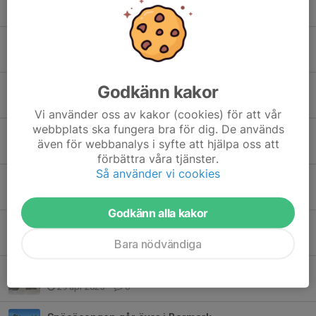
25 jan, 16:40
0
SNÖVAKTER-NU STARTAR VI SNÖTILLVERKNING IGEN
21 jan, 10:30
0
Godkänn kakor
Information om snötillverkning Granåsens konstsnöspår
18 nov 2025
0
Vi använder oss av kakor (cookies) för att vår
webbplats ska fungera bra för dig. De används
Möjlighet att beställa kläder för vintersäsongen
även för webbanalys i syfte att hjälpa oss att
17 okt 2025
0
förbättra våra tjänster.
Så använder vi cookies
Välkommen på pysseldag på Granåsen
22 sep 2025
0
Godkänn alla kakor
Tack för ett trevligt Årsmöte
30 maj 2025
0
Bara nödvändiga
Årsmöte Bålsta Skidklubb
29 apr 2025
0