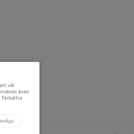
att vår
 används även
t förbättra
ändiga