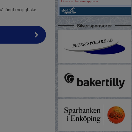
Lämna spårstatusrapport »
å långt möjligt ske.
Silversponsorer