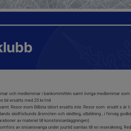
klubb
mmar och medlemmar i bankommittén samt övriga medlemmar som på
n bil ersätts med 25 kr/mil
amt. Resor inom Bålsta tätort ersätts inte. Resor som ersätt s är
plands skidförbunds årsmöten och skidting, utbildning , i förväg godk
arationer av materiel till konstsnöanläggningen).
förs av snöansvariga under jourtid samlas till en reseräkning. Red