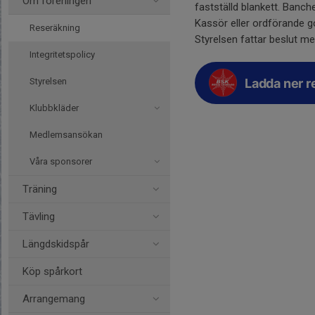
Om föreningen
fastställd blankett. Banc
Kassör eller ordförande go
Reseräkning
Styrelsen fattar beslut me
Integritetspolicy
Ladda ner r
Styrelsen
Klubbkläder
Medlemsansökan
Våra sponsorer
Träning
Tävling
Längdskidspår
Köp spårkort
Arrangemang