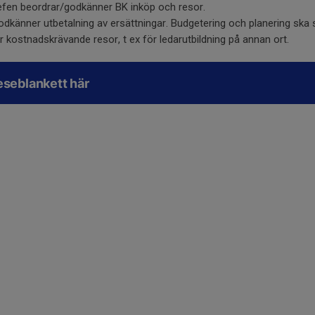
hefen beordrar/godkänner BK inköp och resor.
dkänner utbetalning av ersättningar. Budgetering och planering ska s
r kostnadskrävande resor, t ex för ledarutbildning på annan ort.
eseblankett här