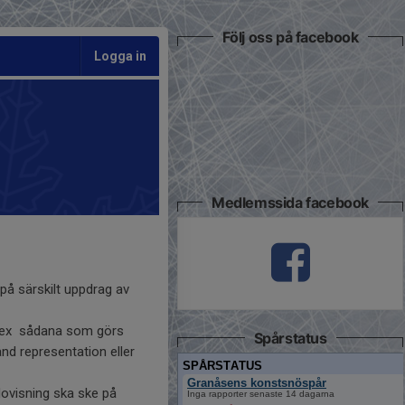
Följ oss på facebook
Logga in
Medlemssida facebook
 särskilt uppdrag av
 t.ex sådana som görs
Spårstatus
änd representation eller
SPÅRSTATUS
Granåsens konstsnöspår
ovisning ska ske på
Inga rapporter senaste 14 dagarna