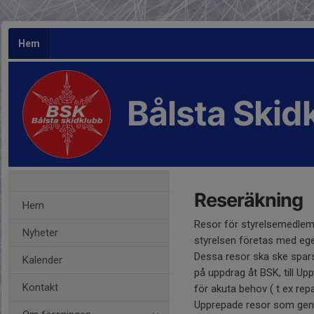
Hem
Bålsta Skid
Reseräkning
Hem
Resor för styrelsemedle
Nyheter
styrelsen företas med ege
Dessa resor ska ske spars
Kalender
på uppdrag åt BSK, till Up
Kontakt
för akuta behov ( t ex rep
Upprepade resor som genom