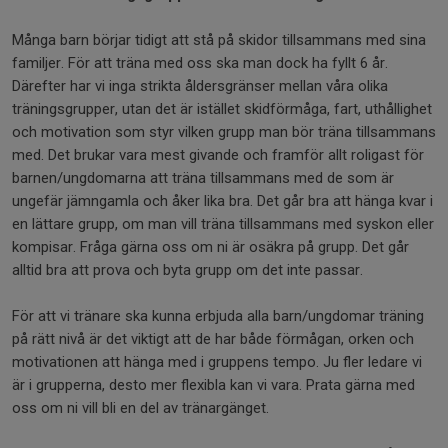
Många barn börjar tidigt att stå på skidor tillsammans med sina
familjer. För att träna med oss ska man dock ha fyllt 6 år.
Därefter har vi inga strikta åldersgränser mellan våra olika
träningsgrupper, utan det är istället skidförmåga, fart, uthållighet
och motivation som styr vilken grupp man bör träna tillsammans
med. Det brukar vara mest givande och framför allt roligast för
barnen/ungdomarna att träna tillsammans med de som är
ungefär jämngamla och åker lika bra. Det går bra att hänga kvar i
en lättare grupp, om man vill träna tillsammans med syskon eller
kompisar. Fråga gärna oss om ni är osäkra på grupp. Det går
alltid bra att prova och byta grupp om det inte passar.
För att vi tränare ska kunna erbjuda alla barn/ungdomar träning
på rätt nivå är det viktigt att de har både förmågan, orken och
motivationen att hänga med i gruppens tempo. Ju fler ledare vi
är i grupperna, desto mer flexibla kan vi vara. Prata gärna med
oss om ni vill bli en del av tränargänget.