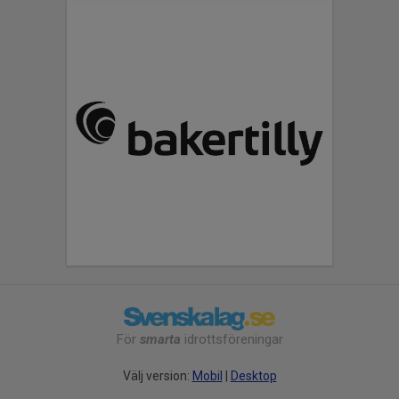
För
smarta
idrottsföreningar
Välj version:
Mobil
|
Desktop