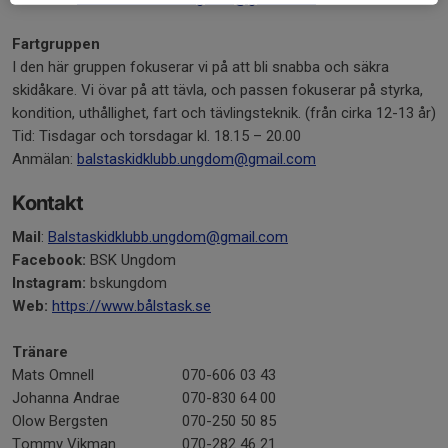
Fartgruppen
I den här gruppen fokuserar vi på att bli snabba och säkra
skidåkare. Vi övar på att tävla, och passen fokuserar på styrka,
kondition, uthållighet, fart och tävlingsteknik. (från cirka 12-13 år)
Tid: Tisdagar och torsdagar kl. 18.15 – 20.00
Anmälan:
balstaskidklubb.ungdom@gmail.com
Kontakt
Mail
:
Balstaskidklubb.ungdom@gmail.com
Facebook:
BSK Ungdom
Instagram:
bskungdom
Web:
https://www.bålstask.se
Tränare
Mats Omnell
070-606 03 43
Johanna Andrae
070-830 64 00
Olow Bergsten
070-250 50 85
Tommy Vikman
070-282 46 21