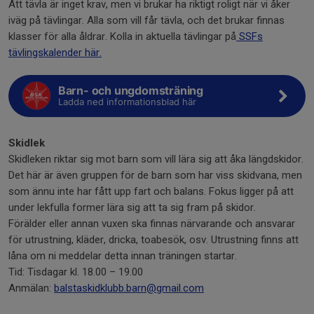
Att tävla är inget krav, men vi brukar ha riktigt roligt när vi åker
iväg på tävlingar. Alla som vill får tävla, och det brukar finnas
klasser för alla åldrar. Kolla in aktuella tävlingar på
SSFs
tävlingskalender här.
Barn- och ungdomsträning
Ladda ned informationsblad här
Skidlek
Skidleken riktar sig mot barn som vill lära sig att åka längdskidor.
Det här är även gruppen för de barn som har viss skidvana, men
som ännu inte har fått upp fart och balans. Fokus ligger på att
under lekfulla former lära sig att ta sig fram på skidor.
Förälder eller annan vuxen ska finnas närvarande och ansvarar
för utrustning, kläder, dricka, toabesök, osv. Utrustning finns att
låna om ni meddelar detta innan träningen startar.
Tid: Tisdagar kl. 18.00 – 19.00
Anmälan:
balstaskidklubb.barn@gmail.com