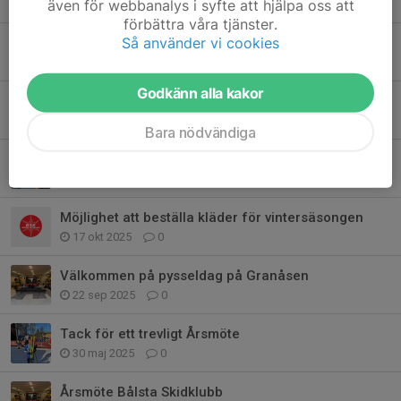
även för webbanalys i syfte att hjälpa oss att
30 jan, 11:45
0
förbättra våra tjänster.
Så använder vi cookies
Fettisdagstafetten
25 jan, 16:40
0
Godkänn alla kakor
SNÖVAKTER-NU STARTAR VI SNÖTILLVERKNING IGEN
21 jan, 10:30
0
Bara nödvändiga
Information om snötillverkning Granåsens konstsnöspår
18 nov 2025
0
Möjlighet att beställa kläder för vintersäsongen
17 okt 2025
0
Välkommen på pysseldag på Granåsen
22 sep 2025
0
Tack för ett trevligt Årsmöte
30 maj 2025
0
Årsmöte Bålsta Skidklubb