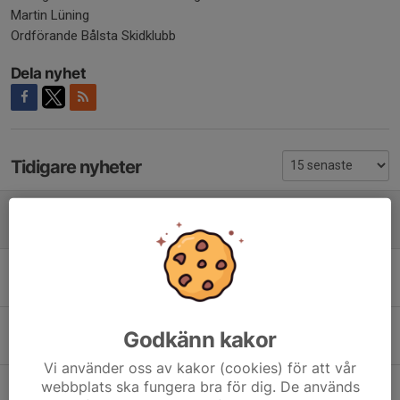
Martin Lüning
Ordförande Bålsta Skidklubb
Dela nyhet
Tidigare nyheter
Årsmöte Bålsta Skidklubb
24 apr, 13:31
0
Klubbmästerskap
25 mar, 20:49
0
Barnens Vasalopp
Godkänn kakor
23 feb, 19:54
0
Vi använder oss av kakor (cookies) för att vår
ÄNTLIGEN KLARA- STORT TACK!
webbplats ska fungera bra för dig. De används