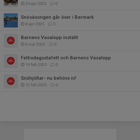
29 apr 2025
0
Snösäsongen går över i Barmark
8 apr 2025
0
Barnens Vasalopp inställt
6 mar 2025
0
Fettisdagsstafett och Barnens Vasalopp
19 feb 2025
0
Snöhjöltar- nu behövs ni!
12 feb 2025
0