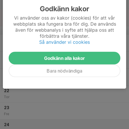
Lör
Godkänn kakor
18
Vi använder oss av kakor (cookies) för att vår
Sön
webbplats ska fungera bra för dig. De används
även för webbanalys i syfte att hjälpa oss att
v.21
förbättra våra tjänster.
19
Så använder vi cookies
Mån
20
Godkänn alla kakor
Tis
Bara nödvändiga
21
19:00
Årsmöte Bålsta Skidklubb
20:30
Ons
Klubbstugan
22
Tor
23
Fre
24