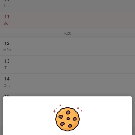
Lör
11
Sön
v.20
12
Mån
13
Tis
14
Ons
15
Tor
16
Fre
17