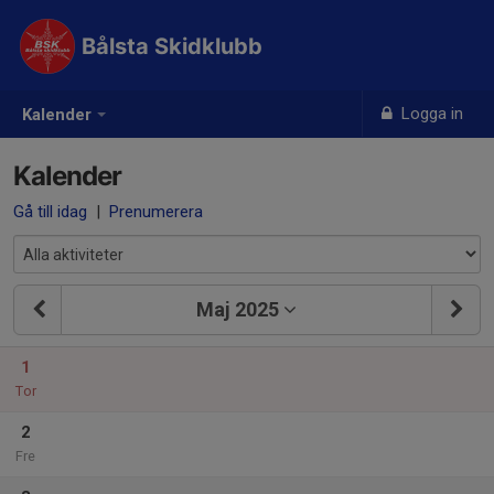
Bålsta Skidklubb
Logga in
Kalender
Kalender
Gå till idag
|
Prenumerera
Maj 2025
1
Tor
2
Fre