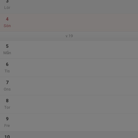
3
Lör
4
Sön
v.19
5
Mån
6
Tis
7
Ons
8
Tor
9
Fre
10