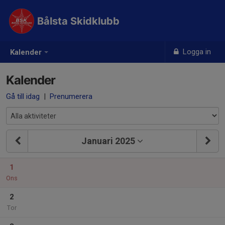
Bålsta Skidklubb
Logga in
Kalender
Kalender
Gå till idag
|
Prenumerera
Januari 2025
1
Ons
2
Tor