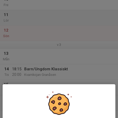
Fre
11
Lör
12
Sön
v.3
13
Mån
14
18:15
Barn/Ungdom Klassiskt
20:00
Tis
Kvarnkojan Granåsen
15
Ons
16
Tor
17