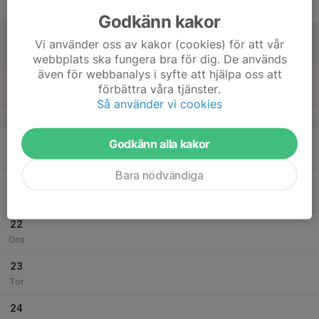
Fre
Godkänn kakor
18
Vi använder oss av kakor (cookies) för att vår
Lör
webbplats ska fungera bra för dig. De används
även för webbanalys i syfte att hjälpa oss att
19
förbättra våra tjänster.
Sön
Så använder vi cookies
v.4
20
Godkänn alla kakor
Mån
Bara nödvändiga
21
Tis
22
Ons
23
Tor
24