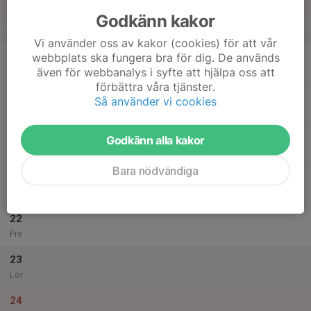
Sön
Godkänn kakor
v.34
Vi använder oss av kakor (cookies) för att vår
18
webbplats ska fungera bra för dig. De används
Mån
även för webbanalys i syfte att hjälpa oss att
förbättra våra tjänster.
19
Så använder vi cookies
Tis
20
Godkänn alla kakor
Ons
Bara nödvändiga
21
Tor
22
Fre
23
Lör
24