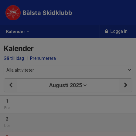
Bålsta Skidklubb
Logga in
Kalender
Kalender
Gå till idag
|
Prenumerera
Augusti 2025
1
Fre
2
Lör