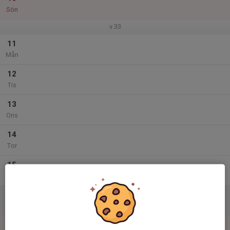
Sön
v.33
11
Mån
12
Tis
13
Ons
14
Tor
15
Fre
16
Lör
17