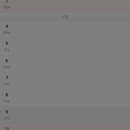
3
Sön
v.32
4
Mån
5
Tis
6
Ons
7
Tor
8
Fre
9
Lör
10